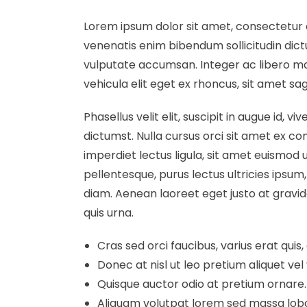
Lorem ipsum dolor sit amet, consectetur adi
venenatis enim bibendum sollicitudin dict
vulputate accumsan. Integer ac libero mag
vehicula elit eget ex rhoncus, sit amet s
Phasellus velit elit, suscipit in augue id
dictumst. Nulla cursus orci sit amet ex co
imperdiet lectus ligula, sit amet euismod
pellentesque, purus lectus ultricies ipsum
diam. Aenean laoreet eget justo at gravid
quis urna.
Cras sed orci faucibus, varius erat quis,
Donec at nisl ut leo pretium aliquet vel 
Quisque auctor odio at pretium ornare.
Aliquam volutpat lorem sed massa loborti