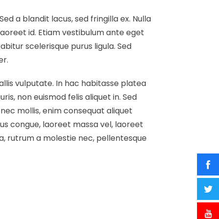
d a blandit lacus, sed fringilla ex. Nulla
laoreet id. Etiam vestibulum ante eget
bitur scelerisque purus ligula. Sed
er.
allis vulputate. In hac habitasse platea
is, non euismod felis aliquet in. Sed
onec mollis, enim consequat aliquet
cus congue, laoreet massa vel, laoreet
na, rutrum a molestie nec, pellentesque